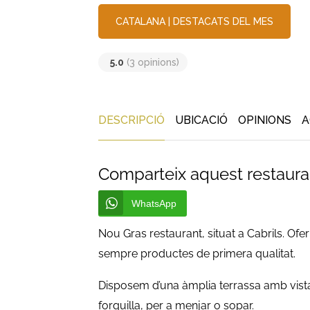
CATALANA
|
DESTACATS DEL MES
5.0
(3 opinions)
DESCRIPCIÓ
UBICACIÓ
OPINIONS
A
Comparteix aquest restaura
WhatsApp
Nou Gras restaurant, situat a Cabrils. Of
sempre productes de primera qualitat.
Disposem d’una àmplia terrassa amb vista
forquilla, per a menjar o sopar.