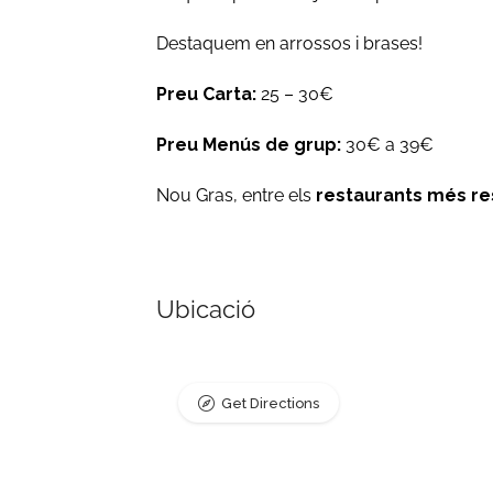
Destaquem en arrossos i brases!
Preu Carta:
25 – 30€
Preu Menús de grup:
30€ a 39€
Nou Gras, entre els
restaurants més res
Ubicació
Get Directions