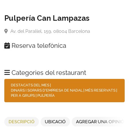
Pulpería Can Lampazas
Av. del Paral·lel, 159, 08004 Barcelona
Reserva telefònica
Categories del restaurant
DESTACATS DEL MES
|
DINARS I SOPARS D'EMPRESA DE NADAL
|
MÉS RESERVATS
|
PER A GRUPS
|
PULPERÍA
DESCRIPCIÓ
UBICACIÓ
AGREGAR UNA OPINIÓ